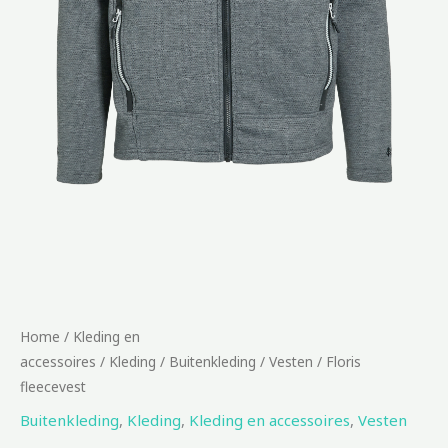
Home
/
Kleding en
accessoires
/
Kleding
/
Buitenkleding
/
Vesten
/ Floris
fleecevest
Buitenkleding
,
Kleding
,
Kleding en accessoires
,
Vesten