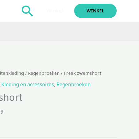
Zoeken
Winkel
WINKEL
itenkleding
/
Regenbroeken
/ Freek zwemshort
,
Kleding en accessoires
,
Regenbroeken
short
99