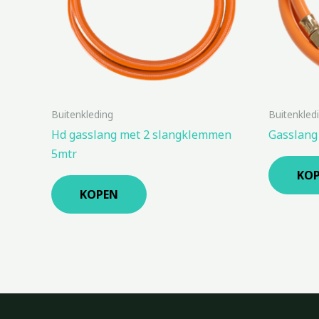
Buitenkleding
Buitenkled
Hd gasslang met 2 slangklemmen
Gasslang 
5mtr
KO
KOPEN