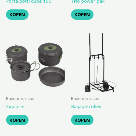
Porta potti qube 165
Trio power pak
KOPEN
KOPEN
Buitenrecreatie
Buitenrecreatie
Explorer
Bagagetrolley
KOPEN
KOPEN