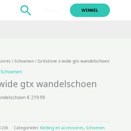
Zoeken
Winkel
WINKEL
soires
/
Schoenen
/ Gritstone ii wide gtx wandelschoen
,
Schoenen
i wide gtx wandelschoen
wandelschoen € 219.99
1236
Categorieën:
Kleding en accessoires
,
Schoenen