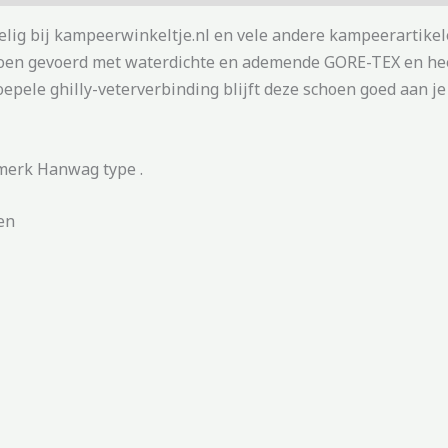
elig bij kampeerwinkeltje.nl en vele andere kampeerartike
oen gevoerd met waterdichte en ademende GORE-TEX en heeft
oepele ghilly-veterverbinding blijft deze schoen goed aan je
 merk Hanwag type .
en