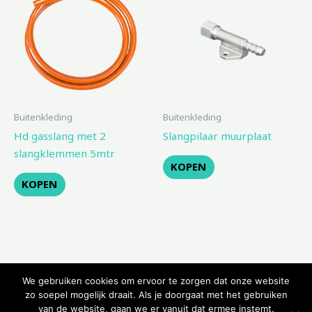
Buitenkleding
Buitenkleding
Hd gasslang met 2
Slangpilaar muurplaat
slangklemmen 5mtr
KOPEN
KOPEN
We gebruiken cookies om ervoor te zorgen dat onze website
zo soepel mogelijk draait. Als je doorgaat met het gebruiken
van de website, gaan we er vanuit dat ermee instemt.