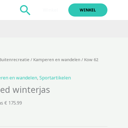
Zoeken
Winkel
WINKEL
Buitenrecreatie
/
Kamperen en wandelen
/ Kow 62
ren en wandelen
,
Sportartikelen
ed winterjas
as € 175.99