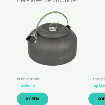
Buitenrecreatie
Buitenrecr
Theeketel
Lamp sky
KOPEN
KO