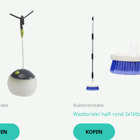
eatie
Buitenrecreatie
Wasborstel half-rond 2x100
PEN
KOPEN