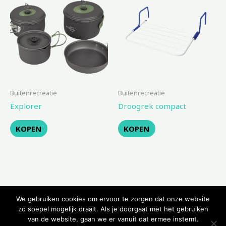
Buitenrecreatie
Buitenrecreatie
Explorer
Droogrek compact
KOPEN
KOPEN
We gebruiken cookies om ervoor te zorgen dat onze website
zo soepel mogelijk draait. Als je doorgaat met het gebruiken
van de website, gaan we er vanuit dat ermee instemt.