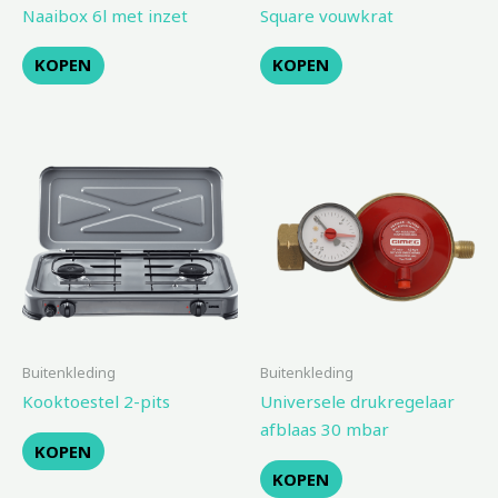
Naaibox 6l met inzet
Square vouwkrat
KOPEN
KOPEN
Buitenkleding
Buitenkleding
Kooktoestel 2-pits
Universele drukregelaar
afblaas 30 mbar
KOPEN
KOPEN