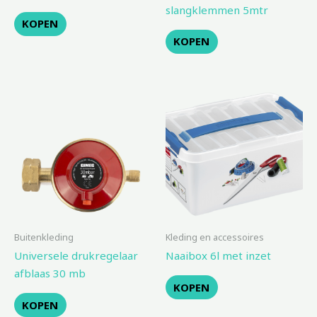
slangklemmen 5mtr
KOPEN
KOPEN
Buitenkleding
Kleding en accessoires
Universele drukregelaar
Naaibox 6l met inzet
afblaas 30 mb
KOPEN
KOPEN