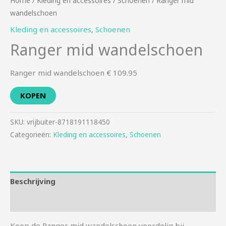
Home
/
Kleding en accessoires
/
Schoenen
/ Ranger mid
wandelschoen
Kleding en accessoires
,
Schoenen
Ranger mid wandelschoen
Ranger mid wandelschoen € 109.95
KOPEN
SKU:
vrijbuiter-8718191118450
Categorieën:
Kleding en accessoires
,
Schoenen
Beschrijving
Aanvullende informatie
Koop de Ranger mid wandelschoen voordelig bij