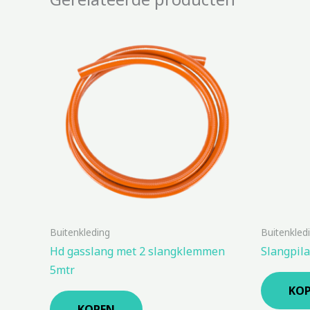
Buitenkleding
Buitenkled
Hd gasslang met 2 slangklemmen
Slangpil
5mtr
KO
KOPEN