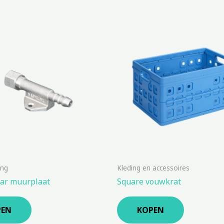
ing
Kleding en accessoires
aar muurplaat
Square vouwkrat
PEN
KOPEN