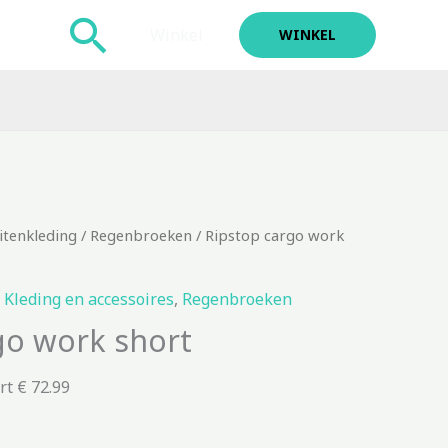
Zoeken
Winkel
WINKEL
itenkleding
/
Regenbroeken
/ Ripstop cargo work
,
Kleding en accessoires
,
Regenbroeken
go work short
rt € 72.99