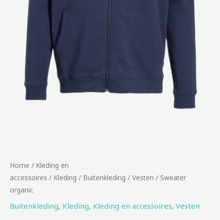
Home
/
Kleding en
accessoires
/
Kleding
/
Buitenkleding
/
Vesten
/ Sweater
organic
Buitenkleding
,
Kleding
,
Kleding en accessoires
,
Vesten