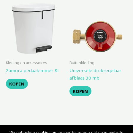
Kleding en accessoires
Buitenkleding
Zamora pedaalemmer 8l
Universele drukregelaar
afblaas 30 mb
KOPEN
KOPEN
We gebruiken cookies om ervoor te zorgen dat onze website