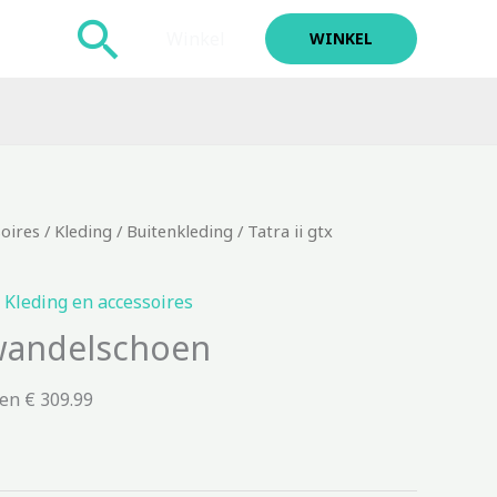
Zoeken
Winkel
WINKEL
soires
/
Kleding
/
Buitenkleding
/ Tatra ii gtx
,
Kleding en accessoires
 wandelschoen
en € 309.99