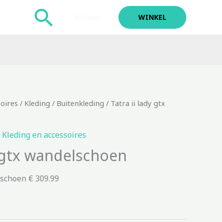
Zoeken
Winkel
WINKEL
soires
/
Kleding
/
Buitenkleding
/ Tatra ii lady gtx
,
Kleding en accessoires
y gtx wandelschoen
lschoen € 309.99