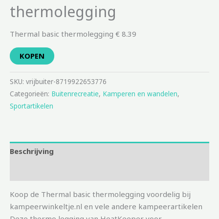
thermolegging
Thermal basic thermolegging € 8.39
KOPEN
SKU:
vrijbuiter-8719922653776
Categorieën:
Buitenrecreatie
,
Kamperen en wandelen
,
Sportartikelen
Beschrijving
Aanvullende informatie
Koop de Thermal basic thermolegging voordelig bij
kampeerwinkeltje.nl en vele andere kampeerartikelen
Deze thermo legging van HeatKeeper voor