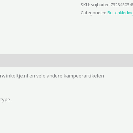
SKU:
vrijbuiter-732345054
Categorieën:
Buitenkledin
rwinkeltje.nl en vele andere kampeerartikelen
type .