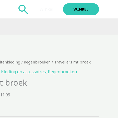
Zoeken
Winkel
WINKEL
itenkleding
/
Regenbroeken
/ Travellers mt broek
,
Kleding en accessoires
,
Regenbroeken
mt broek
111.99