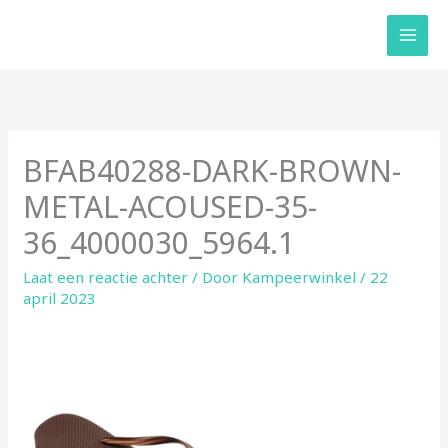
Ga
naar
de
inhoud
BFAB40288-DARK-BROWN-
METAL-ACOUSED-35-
36_4000030_5964.1
Laat een reactie achter
/ Door
Kampeerwinkel
/
22
april 2023