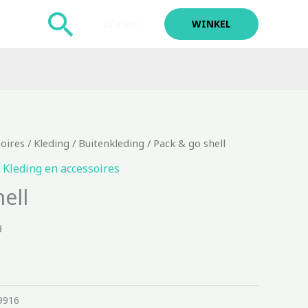
Zoeken
Winkel
WINKEL
soires
/
Kleding
/
Buitenkleding
/ Pack & go shell
,
Kleding en accessoires
ell
9
9916