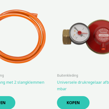
ing
Buitenkleding
ang met 2 slangklemmen
Universele drukregelaar afb
mbar
PEN
KOPEN