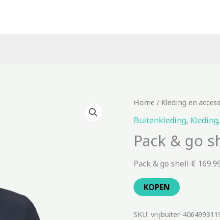
Home
/
Kleding en acces
Buitenkleding
,
Kleding
Pack & go sh
Pack & go shell € 169.9
KOPEN
SKU:
vrijbuiter-406499311