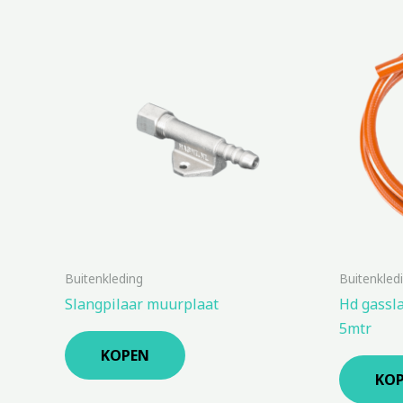
Buitenkleding
Buitenkled
Slangpilaar muurplaat
Hd gassl
5mtr
KOPEN
KO