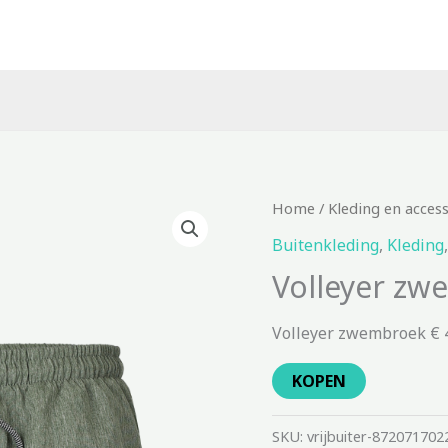
Home
/
Kleding en acces
Buitenkleding
,
Kleding
Volleyer z
Volleyer zwembroek € 
KOPEN
SKU:
vrijbuiter-872071702