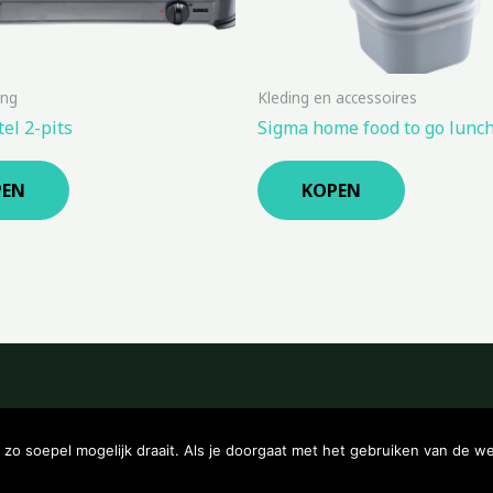
ing
Kleding en accessoires
el 2-pits
Sigma home food to go lunc
PEN
KOPEN
Copyright © 2026 Kampeerwinkeltje
o soepel mogelijk draait. Als je doorgaat met het gebruiken van de we