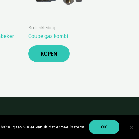
Buitenkleding
hbeker
Coupe gaz kombi
KOPEN
bsite, gaan we er vanuit dat ermee instemt.
OK