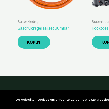
Buitenkleding
Buitenkled
Gasdrukregelaarset 30mbar
Kooktoest
KOPEN
KO
We gebruiken cookies om ervoor te zorgen dat onze website z