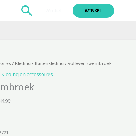
Zoeken
Winkel
WINKEL
soires
/
Kleding
/
Buitenkleding
/ Volleyer zwembroek
,
Kleding en accessoires
wembroek
44.99
2721